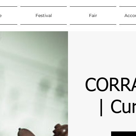
e
Festival
Fair
Acco
CORR
| Cur