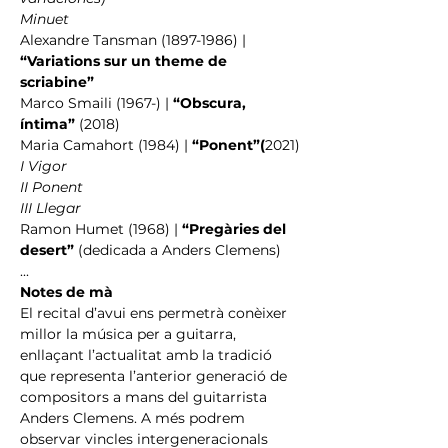
Minuet
Alexandre Tansman (1897-1986) | 
“Variations sur un theme de 
scriabine”
Marco Smaili (1967-) | 
“Obscura, 
íntima” 
(2018)
Maria Camahort (1984) | 
“Ponent”(
2021)
I Vigor
II Ponent
III Llegar
Ramon Humet (1968) | 
“Pregàries del 
desert”
 (dedicada a Anders Clemens)
...
Notes de mà
El recital d’avui ens permetrà conèixer 
millor la música per a guitarra, 
enllaçant l’actualitat amb la tradició 
que representa l’anterior generació de 
compositors a mans del guitarrista 
Anders Clemens. A més podrem 
observar vincles intergeneracionals 