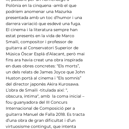
Polònia en la cinquena -amb el que 
podríem anomenar una Mazurka 
presentada amb un toc d’humor i una 
darrera variació que esdevé una fuga.
El cinema i la literatura sempre han 
estat presents en la vida de Marco 
Smaili, compositor i professor de 
guitarra al Conservatori Superior de 
Música Óscar Esplá d’Alacant, però mai 
fins ara havia creat una obra inspirada 
en dues obres concretes: “Els morts”, 
un dels relats de James Joyce que John 
Huston portà al cinema i “Els somnis” 
del director japonès Akira Kurosawa. 
L’obra de Smaili -titulada així: “, 
obscura, íntima“, amb  la coma inicial – 
fou guanyadora del III Concurs 
Internacional de Composició per a 
guitarra Manuel de Falla 2018. Es tracta 
d’una obra de gran dificultat i d’un 
virtuosisme contingut, que intenta 