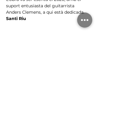
suport entusiasta del guitarrista 
Anders Clemens, a qui està dedicada.
Santi Riu
Purchase
Sale ended
Ticket type
Entrada general
Price
€5.00
Sale ended
Ticket type
Amics de la Música de