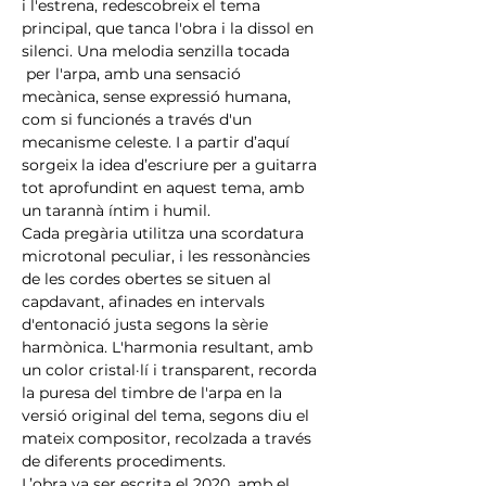
i l'estrena, redescobreix el tema 
principal, que tanca l'obra i la dissol en 
silenci. Una melodia senzilla tocada 
 per l'arpa, amb una sensació 
mecànica, sense expressió humana, 
com si funcionés a través d'un 
mecanisme celeste. I a partir d’aquí 
sorgeix la idea d’escriure per a guitarra 
tot aprofundint en aquest tema, amb 
un tarannà íntim i humil.
Cada pregària utilitza una scordatura 
microtonal peculiar, i les ressonàncies 
de les cordes obertes se situen al 
capdavant, afinades en intervals 
d'entonació justa segons la sèrie 
harmònica. L'harmonia resultant, amb 
un color cristal·lí i transparent, recorda 
la puresa del timbre de l'arpa en la 
versió original del tema, segons diu el 
mateix compositor, recolzada a través 
de diferents procediments.
L’obra va ser escrita el 2020, amb el 