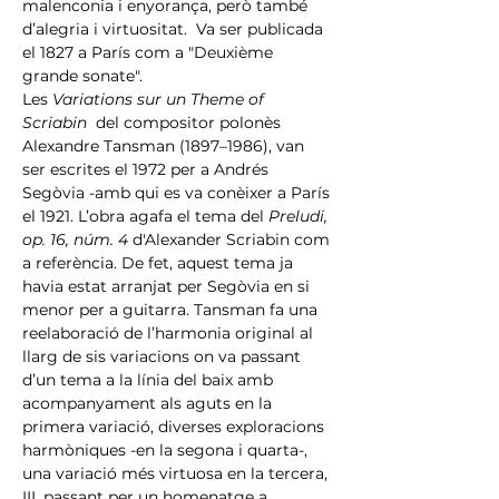
malenconia i enyorança, però també 
d’alegria i virtuositat.  Va ser publicada 
el 1827 a París com a "Deuxième 
grande sonate".
Les 
Variations sur un Theme of 
Scriabin
  del compositor polonès 
Alexandre Tansman (1897–1986), van 
ser escrites el 1972 per a Andrés 
Segòvia -amb qui es va conèixer a París 
el 1921. L’obra agafa el tema del 
Preludi, 
op. 16, núm. 4
 d'Alexander Scriabin com 
a referència. De fet, aquest tema ja 
havia estat arranjat per Segòvia en si 
menor per a guitarra. Tansman fa una 
reelaboració de l’harmonia original al 
llarg de sis variacions on va passant 
d’un tema a la línia del baix amb 
acompanyament als aguts en la 
primera variació, diverses exploracions 
harmòniques -en la segona i quarta-, 
una variació més virtuosa en la tercera, 
III, passant per un homenatge a 