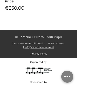
Price
€250.00
© Càtedra Cervera Emili Pujol
Carrer Mestre Emili Pujol, 2 - 25200 Cervera
|
info@catedracervera.cat
Privacy policy
Organized by:
Sponsored by: